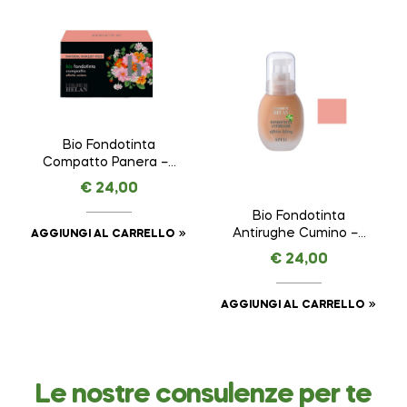
Bio Fondotinta
Compatto Panera – I
COLORI DI HELAN –
€
24,00
VISO da 8 ml
Bio Fondotinta
Antirughe Cumino – I
AGGIUNGI AL CARRELLO
COLORI DI HELAN –
€
24,00
VISO da 30 ml
AGGIUNGI AL CARRELLO
Le nostre consulenze per te