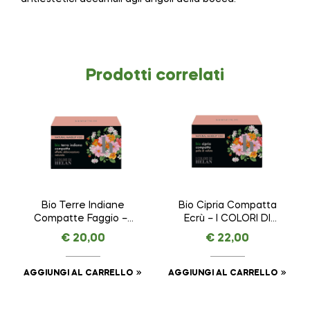
Prodotti correlati
Bio Terre Indiane
Bio Cipria Compatta
Compatte Faggio – I
Ecrù – I COLORI DI
COLORI DI HELAN –
HELAN – VISO da 8,5
€
20,00
€
22,00
VISO da 8,5 g
g
AGGIUNGI AL CARRELLO
AGGIUNGI AL CARRELLO