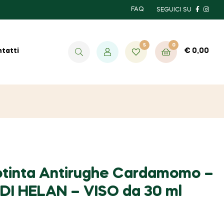
FAQ
SEGUICI SU
5
0
€
0,00
tatti
otinta Antirughe Cardamomo –
 DI HELAN – VISO da 30 ml