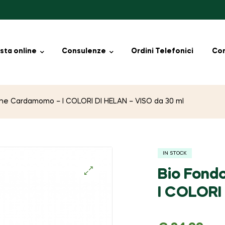
sta online
Consulenze
Ordini Telefonici
Con
ghe Cardamomo – I COLORI DI HELAN – VISO da 30 ml
IN STOCK
Bio Fond
🔍
I COLORI