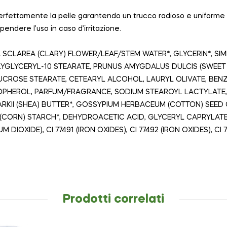
rfettamente la pelle garantendo un trucco radioso e uniforme ch
spendere l’uso in caso d’irritazione.
A SCLAREA (CLARY) FLOWER/LEAF/STEM WATER*, GLYCERIN*, SI
YGLYCERYL-10 STEARATE, PRUNUS AMYGDALUS DULCIS (SWEET 
SUCROSE STEARATE, CETEARYL ALCOHOL, LAURYL OLIVATE, BEN
OPHEROL, PARFUM/FRAGRANCE, SODIUM STEAROYL LACTYLATE, 
RKII (SHEA) BUTTER*, GOSSYPIUM HERBACEUM (COTTON) SEED 
S (CORN) STARCH*, DEHYDROACETIC ACID, GLYCERYL CAPRYLATE
UM DIOXIDE), CI 77491 (IRON OXIDES), CI 77492 (IRON OXIDES), CI 
Prodotti correlati