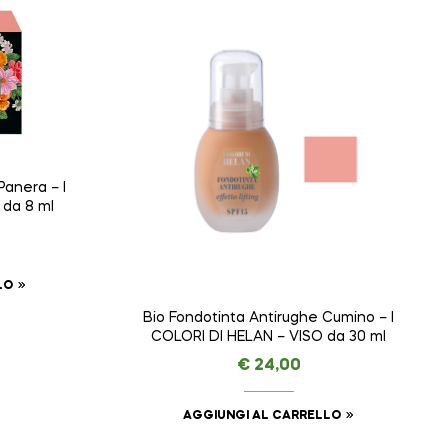
anera – I
 da 8 ml
LO
Bio Fondotinta Antirughe Cumino – I
COLORI DI HELAN – VISO da 30 ml
€
24,00
AGGIUNGI AL CARRELLO