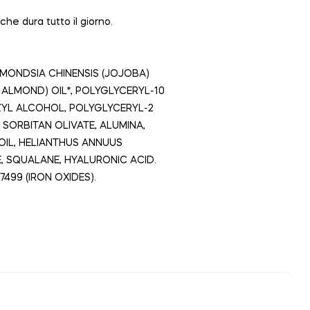
e dura tutto il giorno.
MMONDSIA CHINENSIS (JOJOBA)
ALMOND) OIL*, POLYGLYCERYL-10
ZYL ALCOHOL, POLYGLYCERYL-2
SORBITAN OLIVATE, ALUMINA,
OIL, HELIANTHUS ANNUUS
, SQUALANE, HYALURONIC ACID.
77499 (IRON OXIDES).