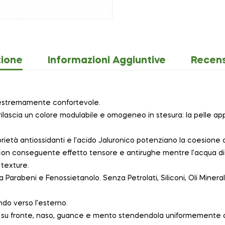
zione
Informazioni Aggiuntive
Recens
estremamente confortevole.
 rilascia un colore modulabile e omogeneo in stesura: la pelle 
rietà antiossidanti e l’acido Jaluronico potenziano la coesione cel
on conseguente effetto tensore e antirughe mentre l’acqua dist
 texture.
arabeni e Fenossietanolo. Senza Petrolati, Siliconi, Oli Mineral
ndo verso l’esterno.
su fronte, naso, guance e mento stendendola uniformemente con