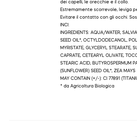
dei capelli, le orecchie e il collo.
Estremamente scorrevole, leviga pe
Evitare il contatto con gli occhi. So
INCI:
INGREDIENTS: AQUA/WATER, SALVI
SEED OIL*, OCTYLDODECANOL, POL
MYRISTATE, GLYCERYL STEARATE, 
CAPRATE, CETEARYL OLIVATE, TOC
STEARIC ACID, BUTYROSPERMUM PA
(SUNFLOWER) SEED OIL*, ZEA MAY
MAY CONTAIN (+/-): CI 77891 (TITANI
* da Agricoltura Biologica