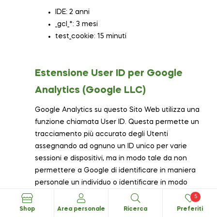
IDE: 2 anni
_gcl_*: 3 mesi
test_cookie: 15 minuti
Estensione User ID per Google
Analytics (Google LLC)
Google Analytics su questo Sito Web utilizza una
funzione chiamata User ID. Questa permette un
tracciamento più accurato degli Utenti
assegnando ad ognuno un ID unico per varie
sessioni e dispositivi, ma in modo tale da non
permettere a Google di identificare in maniera
personale un individuo o identificare in modo
permanente uno specifico dispositivo.
5
L’estensione User ID permette inoltre di
Shop
Area personale
Ricerca
Preferiti