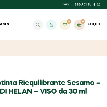
FAQ
SEGUICI SU
5
0
€
0,00
tatti
tinta Riequilibrante Sesamo –
 DI HELAN – VISO da 30 ml