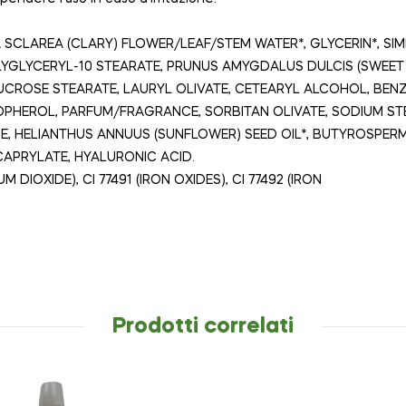
A SCLAREA (CLARY) FLOWER/LEAF/STEM WATER*, GLYCERIN*, SI
YGLYCERYL-10 STEARATE, PRUNUS AMYGDALUS DULCIS (SWEET 
SUCROSE STEARATE, LAURYL OLIVATE, CETEARYL ALCOHOL, BEN
OPHEROL, PARFUM/FRAGRANCE, SORBITAN OLIVATE, SODIUM STE
, HELIANTHUS ANNUUS (SUNFLOWER) SEED OIL*, BUTYROSPERMU
APRYLATE, HYALURONIC ACID.
UM DIOXIDE), CI 77491 (IRON OXIDES), CI 77492 (IRON
Prodotti correlati