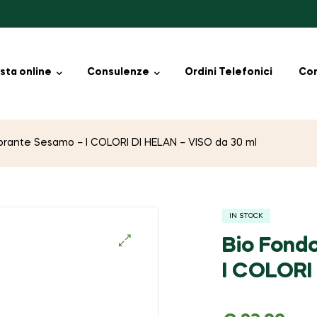
sta online
Consulenze
Ordini Telefonici
Con
librante Sesamo – I COLORI DI HELAN – VISO da 30 ml
IN STOCK
Bio Fondo
🔍
I COLORI