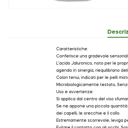
Descri
Caratteristiche:
Conferisce una gradevole sensorial
L’acido Jaluronico, noto per le propri
agendo in sinergia, riequilibrano d
Colori tenui, indicati per le pelli m
Microbiologicamente testato, Senza P
Uso e avvertenze:
Si applica dal centro del viso sfuma
Se ne appone una piccola quantità 
dei capelli, le orecchie e il collo.
Estremamente scorrevole, leviga pe
Evitare il contatto con gli occhi. So