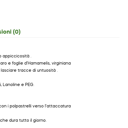
ioni (0)
 appiccicosità .
amaro e foglie d’Hamamelis, virginiana
asciare tracce di untuosità .
i, Lanoline e PEG.
 i polpastrelli verso l’attaccatura
e dura tutto il giorno.