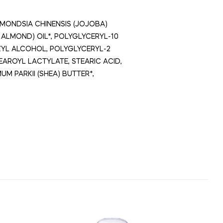
MMONDSIA CHINENSIS (JOJOBA)
ALMOND) OIL*, POLYGLYCERYL-10
ZYL ALCOHOL, POLYGLYCERYL-2
AROYL LACTYLATE, STEARIC ACID,
M PARKII (SHEA) BUTTER*,