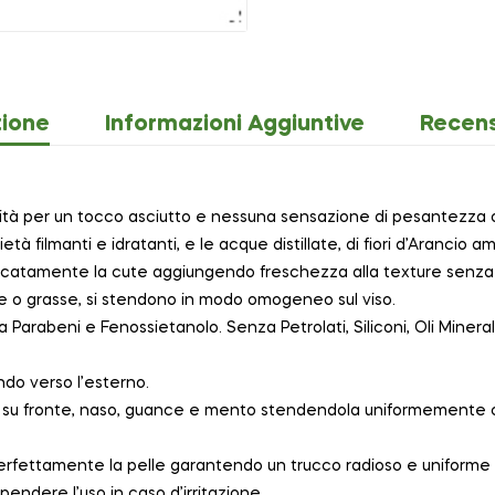
zione
Informazioni Aggiuntive
Recens
ità per un tocco asciutto e nessuna sensazione di pesantezza o
età filmanti e idratanti, e le acque distillate, di fiori d’Arancio 
elicatamente la cute aggiungendo freschezza alla texture senza l
iste o grasse, si stendono in modo omogeneo sul viso.
arabeni e Fenossietanolo. Senza Petrolati, Siliconi, Oli Mineral
ndo verso l’esterno.
su fronte, naso, guance e mento stendendola uniformemente con
rfettamente la pelle garantendo un trucco radioso e uniforme ch
spendere l’uso in caso d’irritazione.