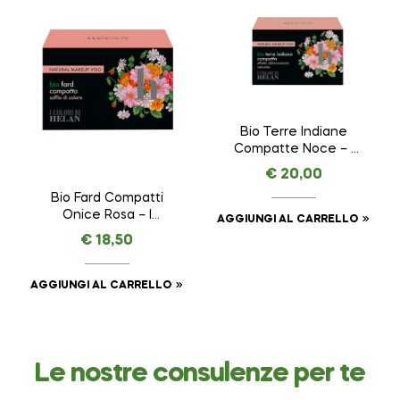
Bio Terre Indiane
Compatte Noce – I
COLORI DI HELAN –
€
20,00
VISO da 8,5 g
Bio Fard Compatti
Onice Rosa – I
AGGIUNGI AL CARRELLO
COLORI DI HELAN –
€
18,50
VISO da 4 g
AGGIUNGI AL CARRELLO
Le nostre consulenze per te