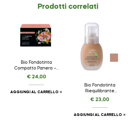
Prodotti correlati
Bio Fondotinta
Compatto Panera – I
COLORI DI HELAN –
€
24,00
VISO da 8 ml
Bio Fondotinta
Riequilibrante
AGGIUNGI AL CARRELLO
Dattero – I COLORI
€
23,00
DI HELAN – VISO da
30 ml
AGGIUNGI AL CARRELLO