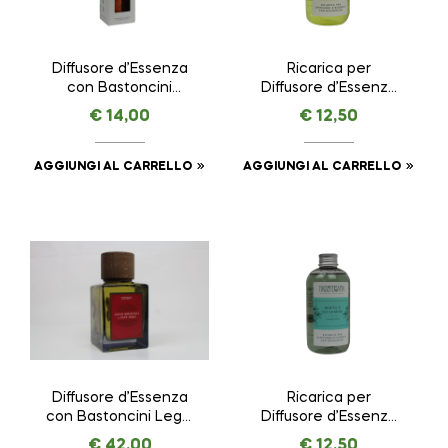
Diffusore d’Essenza
Ricarica per
con Bastoncini
Diffusore d’Essenza
Arancio Dolce e
con Bastoncini Pepe
€
14,00
€
12,50
Cannella – Creatività
Nero – Energia –
– NASOTERAPIA da
NASOTERAPIA da 250
100 ml
ml
AGGIUNGI AL CARRELLO
AGGIUNGI AL CARRELLO
Diffusore d’Essenza
Ricarica per
con Bastoncini Legni
Diffusore d’Essenza
Orientali e Pepe
con Bastoncini Mirto
€
42,00
€
12,50