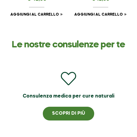
Nero NASOTERAPIA
e Gelsomino –
da 500 ml
Complicità –
NASOTERAPIA da 250
AGGIUNGI AL CARRELLO
AGGIUNGI AL CARRELLO
ml
Le nostre consulenze per te
Consulenza medica per cure naturali
SCOPRI DI PIÙ