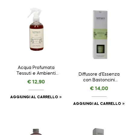
Acqua Profumata
Tessuti e Ambienti
Diffusore d’Essenza
(Sacchettino Incluso)
con Bastoncini
€
12,90
Vaniglia e Sale –
Verbena e
€
14,00
Armonia –
Lemongrass –
NASOTERAPIA da 250
Vitalità –
AGGIUNGI AL CARRELLO
ml
NASOTERAPIA da 100
AGGIUNGI AL CARRELLO
ml