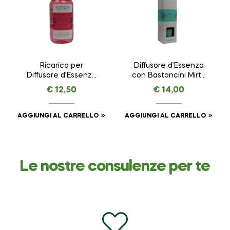
Ricarica per
Diffusore d’Essenza
Diffusore d’Essenza
con Bastoncini Mirto
con Bastoncini
e Gelsomino –
€
12,50
€
14,00
Legno di Rosa e
Complicità –
Vaniglia – Seduzione
NASOTERAPIA da 100
– NASOTERAPIA da
ml
AGGIUNGI AL CARRELLO
AGGIUNGI AL CARRELLO
250 ml
Le nostre consulenze per te