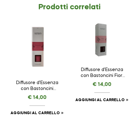
Prodotti correlati
Diffusore d’Essenza
con Bastoncini Fiori
di Cotone –
Diffusore d’Essenza
€
14,00
Delicatezza –
con Bastoncini
NASOTERAPIA da 100
Legno di Rosa e
€
14,00
ml
Vaniglia – Seduzione
AGGIUNGI AL CARRELLO
– NASOTERAPIA da
100 ml
AGGIUNGI AL CARRELLO