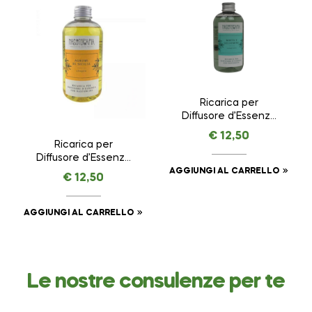
Ricarica per
Diffusore d’Essenza
con Bastoncini Mirto
€
12,50
e Gelsomino –
Ricarica per
Complicità –
Diffusore d’Essenza
NASOTERAPIA da 250
con Bastoncini
AGGIUNGI AL CARRELLO
€
12,50
ml
Agrumi di Sicilia –
Allegria –
NASOTERAPIA da 250
AGGIUNGI AL CARRELLO
ml
Le nostre consulenze per te