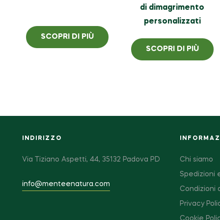
di dimagrimento
personalizzati
SCOPRI DI PIÙ
SCOPRI DI PIÙ
INDIRIZZO
INFORMAZI
Via Tiziano Aspetti, 44, 35132 Padova PD
Chi siamo
Spedizioni e
info@menteenatura.com
Condizioni 
Privacy Poli
Cookie Poli