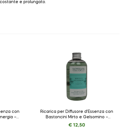
o costante e prolungato.
ssenza con
Ricarica per Diffusore d’Essenza con
nergia –
Bastoncini Mirto e Gelsomino –
0 ml
Complicità – NASOTERAPIA da 250 ml
€
12,50