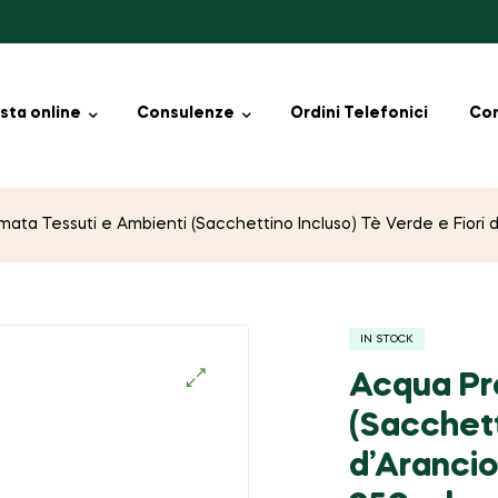
sta online
Consulenze
Ordini Telefonici
Con
ata Tessuti e Ambienti (Sacchettino Incluso) Tè Verde e Fiori
IN STOCK
Acqua Pr
🔍
(Sacchett
d’Aranci