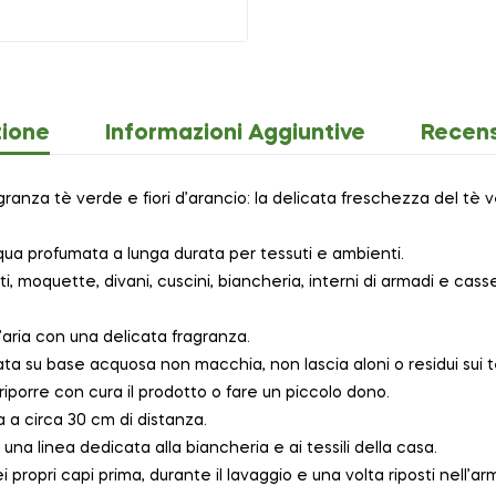
zione
Informazioni Aggiuntive
Recens
anza tè verde e fiori d’arancio: la delicata freschezza del tè v
ua profumata a lunga durata per tessuti e ambienti.
i, moquette, divani, cuscini, biancheria, interni di armadi e cas
’aria con una delicata fragranza.
a su base acquosa non macchia, non lascia aloni o residui sui te
riporre con cura il prodotto o fare un piccolo dono.
 a circa 30 cm di distanza.
a linea dedicata alla biancheria e ai tessili della casa.
propri capi prima, durante il lavaggio e una volta riposti nell’ar