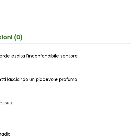
ioni (0)
erde esalta l’inconfondibile sentore
setti lasciando un piacevole profumo
ssuti.
madio.