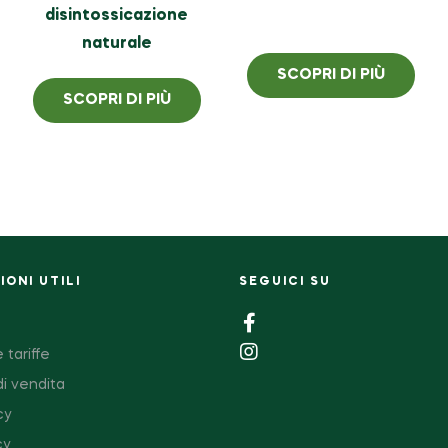
disintossicazione
naturale
SCOPRI DI PIÙ
SCOPRI DI PIÙ
ONI UTILI
SEGUICI SU
 tariffe
di vendita
cy
cy