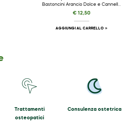
Bastoncini Arancio Dolce e Cannella
– Creatività – NASOTERAPIA da 250 ml
€
12,50
AGGIUNGI AL CARRELLO
e
Trattamenti
Consulenza ostetrica
osteopatici