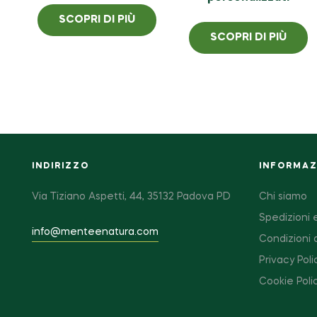
SCOPRI DI PIÙ
SCOPRI DI PIÙ
INDIRIZZO
INFORMAZI
Via Tiziano Aspetti, 44, 35132 Padova PD
Chi siamo
Spedizioni e
info@menteenatura.com
Condizioni 
Privacy Poli
Cookie Poli