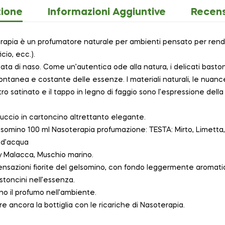
zione
Informazioni Aggiuntive
Recens
terapia è un profumatore naturale per ambienti pensato per render
cio, ecc.).
ta di naso. Come un’autentica ode alla natura, i delicati bastonc
ntanea e costante delle essenze. I materiali naturali, le nuanc
etro satinato e il tappo in legno di faggio sono l’espressione del
uccio in cartoncino altrettanto elegante.
lsomino 100 ml Nasoterapia profumazione: TESTA: Mirto, Limetta
 d’acqua
y Malacca, Muschio marino.
ensazioni fiorite del gelsomino, con fondo leggermente aromatico
stoncini nell’essenza.
no il profumo nell’ambiente.
re ancora la bottiglia con le ricariche di Nasoterapia.