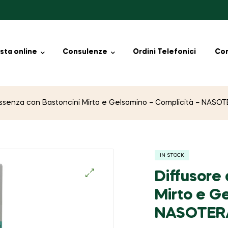
sta online
Consulenze
Ordini Telefonici
Con
’Essenza con Bastoncini Mirto e Gelsomino – Complicità – NASOT
IN STOCK
Diffusore
🔍
Mirto e G
NASOTERA