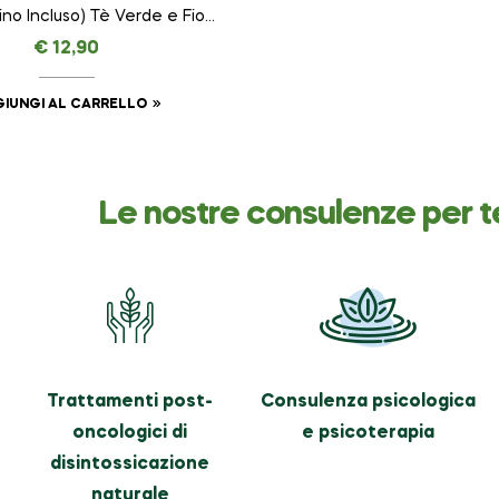
no Incluso) Tè Verde e Fiori
 – Brezza – NASOTERAPIA da
€
12,90
250 ml
IUNGI AL CARRELLO
Le nostre consulenze per t
Trattamenti post-
Consulenza psicologica
oncologici di
e psicoterapia
disintossicazione
naturale