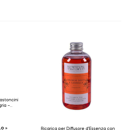
astoncini
gria –
0 ml
LO
Ricarica per Diffusore d’Essenza con