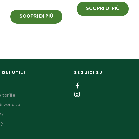
SCOPRI DI PIÙ
SCOPRI DI PIÙ
ONI UTILI
SEGUICI SU
 tariffe
di vendita
cy
cy