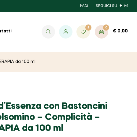
FAQ
SEGUICI SU
5
0
€
0,00
tatti
ERAPIA da 100 ml
 d’Essenza con Bastoncini
elsomino – Complicità –
PIA da 100 ml