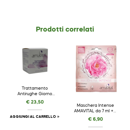
Prodotti correlati
Trattamento
Antirughe Giorno
VEGETAL LIFTING –
€
23,50
AMAVITAL da 50 ml
Maschera Intense
AMAVITAL da 7 ml + 7
ml
AGGIUNGI AL CARRELLO
€
6,90