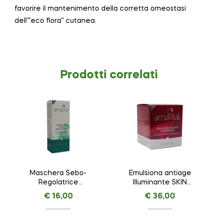
favorire il mantenimento della corretta omeostasi
dell’”eco flora” cutanea.
Prodotti correlati
Maschera Sebo-
Emulsiona antiage
Regolatrice
Illuminante SKIN
AMAVITAL da 100 ml
REMINDER ANTI AGE
€
16,00
€
36,00
PREMIUM – AMAVITAL
da 50 ml