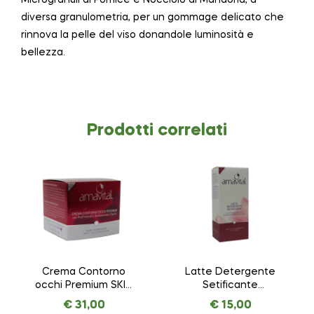
diversa granulometria, per un gommage delicato che
rinnova la pelle del viso donandole luminosità e
bellezza.
Prodotti correlati
Crema Contorno
Latte Detergente
occhi Premium SKIN
Setificante
REMINDER ANTI AGE
ESSENTIAL –
€
31,00
€
15,00
PREMIUM – AMAVITAL
AMAVITAL da 150 ml