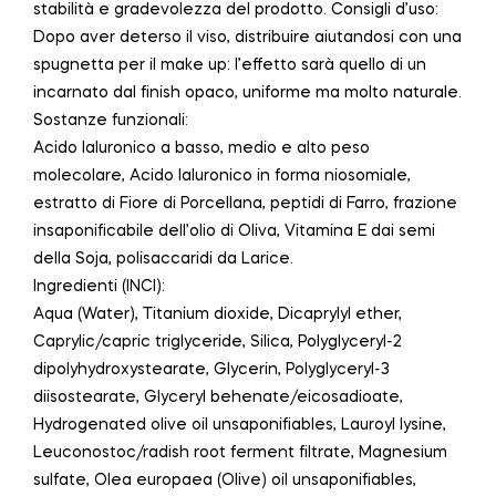
stabilità e gradevolezza del prodotto. Consigli d’uso:
Dopo aver deterso il viso, distribuire aiutandosi con una
spugnetta per il make up: l’effetto sarà quello di un
incarnato dal finish opaco, uniforme ma molto naturale.
Sostanze funzionali:
Acido Ialuronico a basso, medio e alto peso
molecolare, Acido Ialuronico in forma niosomiale,
estratto di Fiore di Porcellana, peptidi di Farro, frazione
insaponificabile dell’olio di Oliva, Vitamina E dai semi
della Soja, polisaccaridi da Larice.
Ingredienti (INCI):
Aqua (Water), Titanium dioxide, Dicaprylyl ether,
Caprylic/capric triglyceride, Silica, Polyglyceryl-2
dipolyhydroxystearate, Glycerin, Polyglyceryl-3
diisostearate, Glyceryl behenate/eicosadioate,
Hydrogenated olive oil unsaponifiables, Lauroyl lysine,
Leuconostoc/radish root ferment filtrate, Magnesium
sulfate, Olea europaea (Olive) oil unsaponifiables,