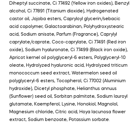
Diheptyl succinate, Ci 77492 (Yellow iron oxides), Benzyl
alcohol, Ci 77891 (Titanium dioxide), Hydrogenated
castor oil, Jojoba esters, Capryloyl glycerin/sebacic
acid copolymer, Galactoarabinan, Polyhydroxystearic
acid, Sodium anisate, Parfum (Fragrance), Caprylyl
caprylate/caprate, Coco-caprylate, Ci 77491 (Red iron
oxide), Sodium hyaluronate, Ci 77499 (Black iron oxide),
Apricot kernel oil polyglyceryl-6 esters, Polyglyceryl-10
oleate, Hydrolyzed hyaluronic acid, Hydrolyzed triticum
monococcum seed extract, Watermelon seed oil
polyglyceryl-6 esters, Tocopherol, Ci 77002 (Aluminium
hydroxide), Dicetyl phosphate, Helianthus annuus
(Sunflower) seed oil, Sorbitan palmitate, Sodium lauroyl
glutamate, Kaempferol, Lysine, Honokiol, Magnolol,
Magnesium chloride, Citric acid, Hoya lacunosa flower
extract, Sodium benzoate, Potassium sorbate.