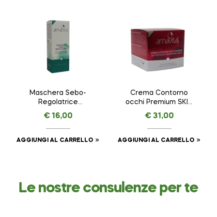
Maschera Sebo-
Crema Contorno
Regolatrice
occhi Premium SKIN
AMAVITAL da 100 ml
REMINDER ANTI AGE
€
16,00
€
31,00
PREMIUM – AMAVITAL
da 15 ml
AGGIUNGI AL CARRELLO
AGGIUNGI AL CARRELLO
Le nostre consulenze per te