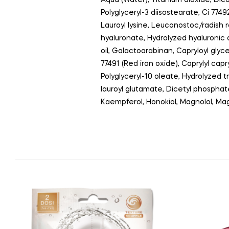
Polyglyceryl-3 diisostearate, Ci 774
Lauroyl lysine, Leuconostoc/radish r
hyaluronate, Hydrolyzed hyaluronic 
oil, Galactoarabinan, Capryloyl glyc
77491 (Red iron oxide), Caprylyl capr
Polyglyceryl-10 oleate, Hydrolyzed
lauroyl glutamate, Dicetyl phosphate
Kaempferol, Honokiol, Magnolol, Mag