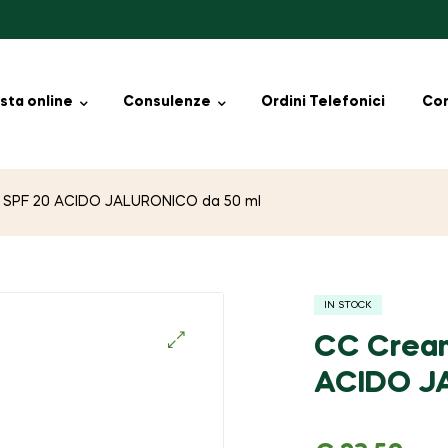
sta online
Consulenze
Ordini Telefonici
Con
o SPF 20 ACIDO JALURONICO da 50 ml
IN STOCK
CC Cream
🔍
ACIDO J