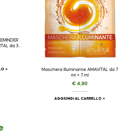
 REMINDER
TAL da 30
LO
Maschera Illuminante AMAVITAL da 7
ml + 7 ml
€
4,90
AGGIUNGI AL CARRELLO
e