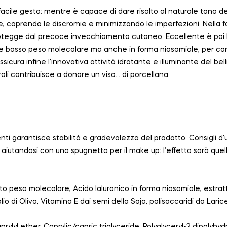
 facile gesto: mentre è capace di dare risalto al naturale tono 
de, coprendo le discromie e minimizzando le imperfezioni. Nella f
protegge dal precoce invecchiamento cutaneo. Eccellente è poi l
 e basso peso molecolare ma anche in forma niosomiale, per conv
ssicura infine l’innovativa attività idratante e illuminante del belli
eroli contribuisce a donare un viso… di porcellana.
ti garantisce stabilità e gradevolezza del prodotto. Consigli d’
e aiutandosi con una spugnetta per il make up: l’effetto sarà quel
to peso molecolare, Acido Ialuronico in forma niosomiale, estratto
olio di Oliva, Vitamina E dai semi della Soja, polisaccaridi da Laric
rylyl ether, Caprylic/capric triglyceride, Polyglyceryl-2 dipolyhydr