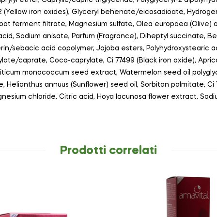
92 (Yellow iron oxides), Glyceryl behenate/eicosadioate, Hydrogen
oot ferment filtrate, Magnesium sulfate, Olea europaea (Olive) o
acid, Sodium anisate, Parfum (Fragrance), Diheptyl succinate, B
erin/sebacic acid copolymer, Jojoba esters, Polyhydroxystearic aci
ylate/caprate, Coco-caprylate, Ci 77499 (Black iron oxide), Aprico
 triticum monococcum seed extract, Watermelon seed oil polygly
, Helianthus annuus (Sunflower) seed oil, Sorbitan palmitate, Ci 
nesium chloride, Citric acid, Hoya lacunosa flower extract, So
Prodotti correlati