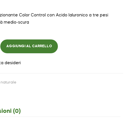
ionante Color Control con Acido Ialuronico a tre pesi
ità medio-scura
AGGIUNGI AL CARRELLO
ta desideri
naturale
ioni (0)