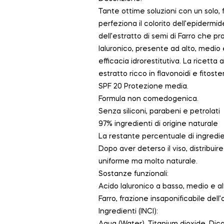
Tante ottime soluzioni con un solo,
perfeziona il colorito dell’epidermi
dell’estratto di semi di Farro che 
Ialuronico, presente ad alto, medio
efficacia idrorestitutiva. La ricetta a
estratto ricco in flavonoidi e fitost
SPF 20 Protezione media.
Formula non comedogenica.
Senza siliconi, parabeni e petrolati
97% ingredienti di origine naturale
La restante percentuale di ingredien
Dopo aver deterso il viso, distribuir
uniforme ma molto naturale.
Sostanze funzionali:
Acido Ialuronico a basso, medio e al
Farro, frazione insaponificabile dell’
Ingredienti (INCI):
Aqua (Water), Titanium dioxide, Dicap