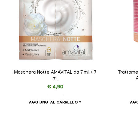
Maschera Notte AMAVITAL da 7 ml + 7
Trattamen
ml
€
4,90
AGGIUNGI AL CARRELLO
AGG