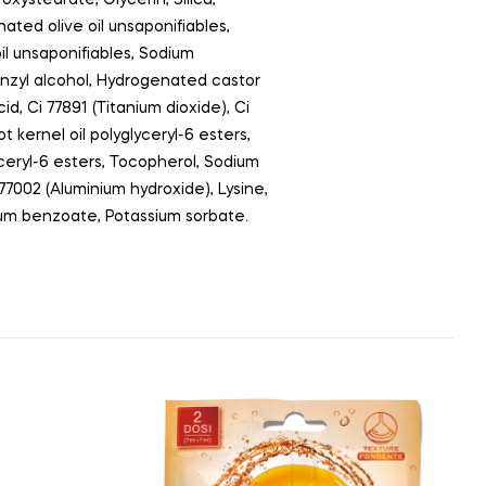
ated olive oil unsaponifiables,
il unsaponifiables, Sodium
enzyl alcohol, Hydrogenated castor
d, Ci 77891 (Titanium dioxide), Ci
t kernel oil polyglyceryl-6 esters,
ceryl-6 esters, Tocopherol, Sodium
77002 (Aluminium hydroxide), Lysine,
dium benzoate, Potassium sorbate.