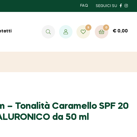
FAQ
SEGUICI SU
5
0
€
0,00
tatti
 – Tonalità Caramello SPF 20
ALURONICO da 50 ml