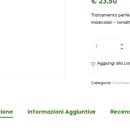
€
23,50
Trattamento perfez
molecolari – tonal
Aggiungi alla Lis
Categoria:
Cosmesi 
zione
Informazioni Aggiuntive
Recens