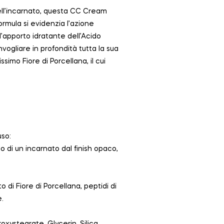
dell’incarnato, questa CC Cream
ormula si evidenzia l’azione
’apporto idratante dell’Acido
ogliare in profondità tutta la sua
ssimo Fiore di Porcellana, il cui
uso:
lo di un incarnato dal finish opaco,
 di Fiore di Porcellana, peptidi di
e.
oxystearate, Glycerin, Silica,