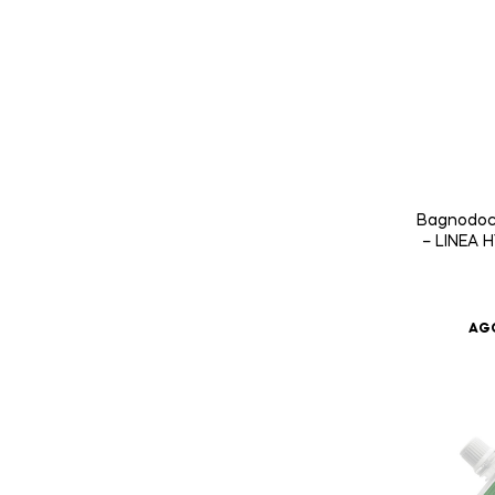
Bagnodocc
– LINEA 
AGG