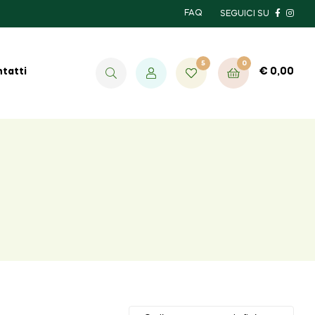
FAQ
SEGUICI SU
5
0
€
0,00
tatti