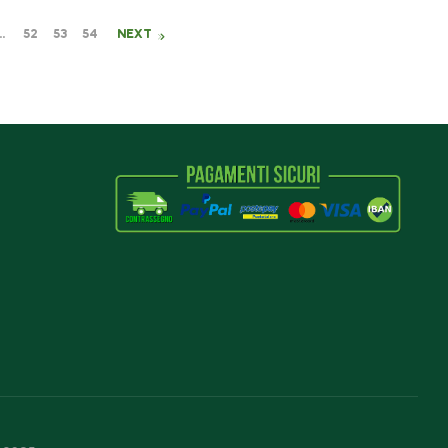
…
52
53
54
NEXT