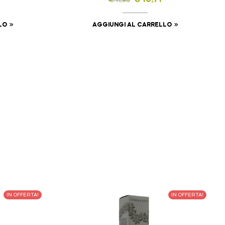
€
10,71
€
11,90
LO
AGGIUNGI AL CARRELLO
IN OFFERTA!
IN OFFERTA!