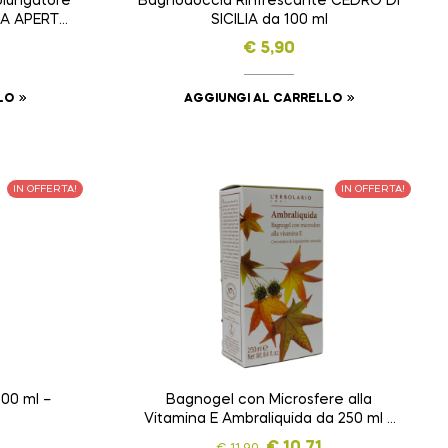
olungatore
Bagnodoccia Rinfrescante CEDRO DI
IA APERTA
SICILIA da 100 ml
€
5,90
LO
AGGIUNGI AL CARRELLO
IN OFFERTA!
IN OFFERTA!
00 ml –
Bagnogel con Microsfere alla
Vitamina E Ambraliquida da 250 ml –
L’ERBOLARIO