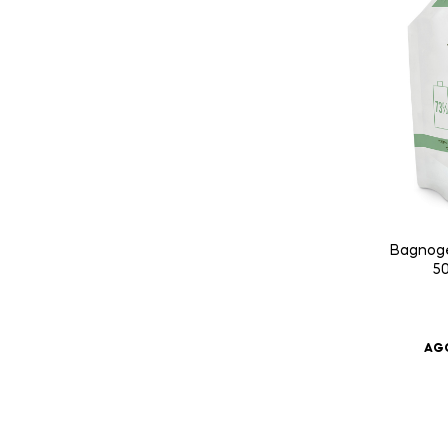
Bagnoge
50
AGG