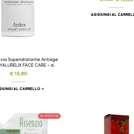
€
10,35
€
11,50
AGGIUNGI AL CARREL
ia Superidratante Antiage
HYALURELIX FACE CARE – da
400 ml
€
15,80
IUNGI AL CARRELLO
IN OFFERTA!