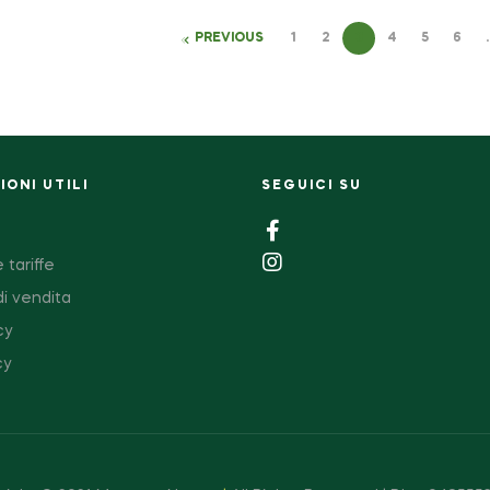
PREVIOUS
1
2
3
4
5
6
ONI UTILI
SEGUICI SU
 tariffe
di vendita
cy
cy