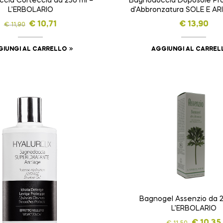
cia Corteccia da 250 ml –
Bagnodoccia Doposole Pr
L’ERBOLARIO
d’Abbronzatura SOLE E AR
da 375 ml
€
10,71
€
13,90
€
11,90
IUNGI AL CARRELLO
AGGIUNGI AL CARREL
Bagnogel Assenzio da 2
L’ERBOLARIO