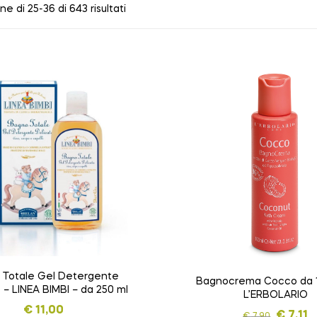
ne di 25-36 di 643 risultati
 Totale Gel Detergente
Bagnocrema Cocco da 1
 – LINEA BIMBI – da 250 ml
L’ERBOLARIO
€
11,00
€
7,11
€
7,90