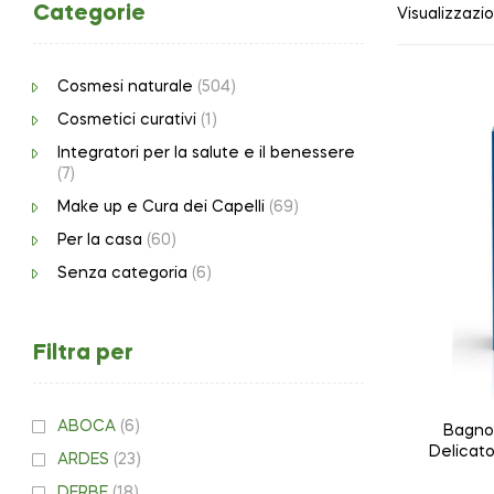
Categorie
Visualizzazio
Cosmesi naturale
(504)
Cosmetici curativi
(1)
Integratori per la salute e il benessere
(7)
Make up e Cura dei Capelli
(69)
Per la casa
(60)
Senza categoria
(6)
Filtra per
ABOCA
(6)
Bagno
Delicato
ARDES
(23)
DERBE
(18)