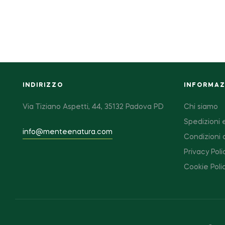
INDIRIZZO
INFORMAZI
Via Tiziano Aspetti, 44, 35132 Padova PD
Chi siamo
Spedizioni e
info@menteenatura.com
Condizioni 
Privacy Poli
Cookie Poli