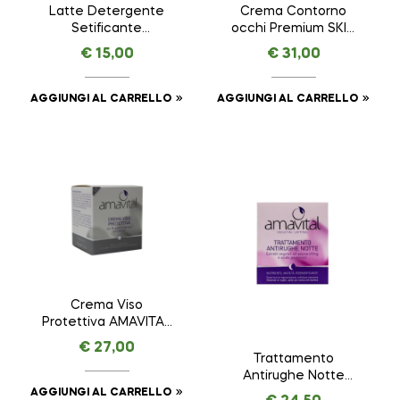
Latte Detergente
Crema Contorno
Setificante
occhi Premium SKIN
ESSENTIAL –
REMINDER ANTI AGE
€
15,00
€
31,00
AMAVITAL da 150 ml
PREMIUM – AMAVITAL
da 15 ml
AGGIUNGI AL CARRELLO
AGGIUNGI AL CARRELLO
Crema Viso
Protettiva AMAVITAL
da 50 ml
€
27,00
Trattamento
Antirughe Notte
VEGETAL LIFTING –
AGGIUNGI AL CARRELLO