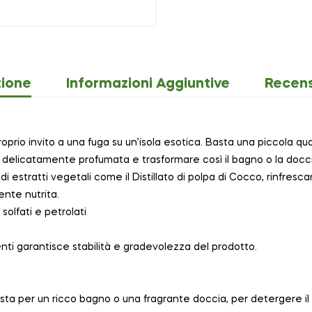
zione
Informazioni Aggiuntive
Recens
io invito a una fuga su un’isola esotica. Basta una piccola qu
delicatamente profumata e trasformare così il bagno o la doccia 
di estratti vegetali come il Distillato di polpa di Cocco, rinfresca
nte nutrita.
 solfati e petrolati
nti garantisce stabilità e gradevolezza del prodotto.
ta per un ricco bagno o una fragrante doccia, per detergere il