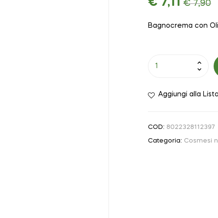
€
7,11
€
7,90
Bagnocrema con Olio
Aggiungi alla List
COD:
8022328112397
Categoria:
Cosmesi n