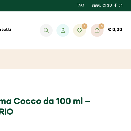
FAQ
SEGUICI SU
5
0
€
0,00
tatti
ma Cocco da 100 ml –
RIO