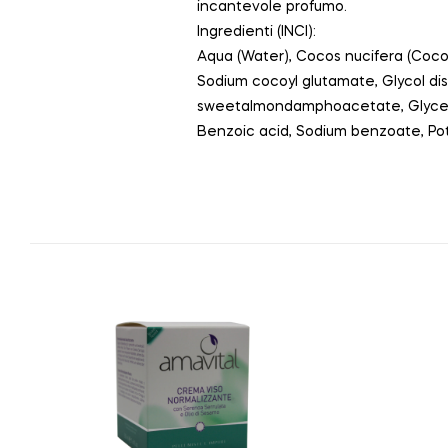
incantevole profumo.
Ingredienti (INCI):
Aqua (Water), Cocos nucifera (Coco
Sodium cocoyl glutamate, Glycol dis
sweetalmondamphoacetate, Glycerin, G
Benzoic acid, Sodium benzoate, Po