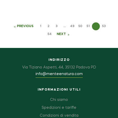
PREVIOUS
1
2
3
…
49
50
51
52
53
54
NEXT
INDIRIZZO
Via Tiziano Aspetti, 44, 35132 Padova PD
info@menteenatura.com
INFORMAZIONI UTILI
Chi siamo
Spedizioni e tariffe
Condizioni di vendita