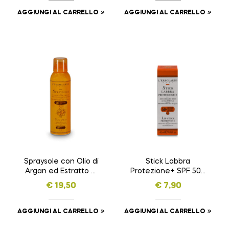
AGGIUNGI AL CARRELLO
AGGIUNGI AL CARRELLO
Spraysole con Olio di
Stick Labbra
Argan ed Estratto di
Protezione+ SPF 50+
Goji SPF 30 SOLE E
SOLE E ARIA APERTA
€
19,50
€
7,90
ARIA APERTA da 150
da 4,5 ml
ml
AGGIUNGI AL CARRELLO
AGGIUNGI AL CARRELLO