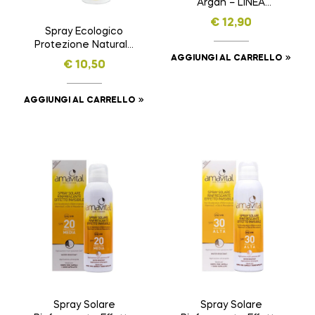
Argan – LINEA
ARGAN – da 75 ml
€
12,90
Spray Ecologico
Protezione Naturale
– ZANZHELAN – da
AGGIUNGI AL CARRELLO
€
10,50
100 ml
AGGIUNGI AL CARRELLO
Spray Solare
Spray Solare