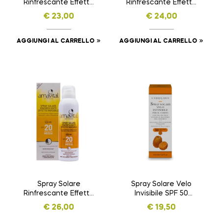
Rinfrescante Effetto
Rinfrescante Effetto
Invisibile SPF 20
Invisibile SPF 30
€
23,00
€
24,00
AMAVITAL da 150 ml
AMAVITAL da 150 ml
AGGIUNGI AL CARRELLO
AGGIUNGI AL CARRELLO
Spray Solare
Spray Solare Velo
Rinfrescante Effetto
Invisibile SPF 50
Invisibile SPF 50
SOLE E ARIA APERTA
€
26,00
€
19,50
AMAVITAL da 150 ml
da 150 ml