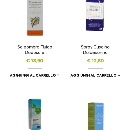
Soleombra Fluido
Spray Cuscino
Doposole
Dolcesonno
Setificante per Viso
NASOTERAPIA da 100
€
18,90
€
12,80
& Corpo SOLE E ARIA
ml
APERTA da 200 ml
AGGIUNGI AL CARRELLO
AGGIUNGI AL CARRELLO