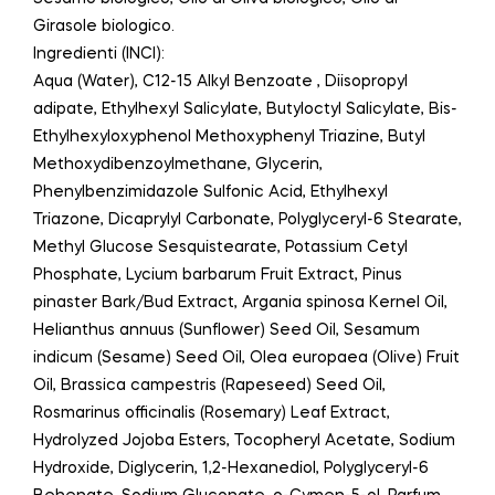
Girasole biologico.
Ingredienti (INCI):
Aqua (Water), C12-15 Alkyl Benzoate , Diisopropyl
adipate, Ethylhexyl Salicylate, Butyloctyl Salicylate, Bis-
Ethylhexyloxyphenol Methoxyphenyl Triazine, Butyl
Methoxydibenzoylmethane, Glycerin,
Phenylbenzimidazole Sulfonic Acid, Ethylhexyl
Triazone, Dicaprylyl Carbonate, Polyglyceryl-6 Stearate,
Methyl Glucose Sesquistearate, Potassium Cetyl
Phosphate, Lycium barbarum Fruit Extract, Pinus
pinaster Bark/Bud Extract, Argania spinosa Kernel Oil,
Helianthus annuus (Sunflower) Seed Oil, Sesamum
indicum (Sesame) Seed Oil, Olea europaea (Olive) Fruit
Oil, Brassica campestris (Rapeseed) Seed Oil,
Rosmarinus officinalis (Rosemary) Leaf Extract,
Hydrolyzed Jojoba Esters, Tocopheryl Acetate, Sodium
Hydroxide, Diglycerin, 1,2-Hexanediol, Polyglyceryl-6