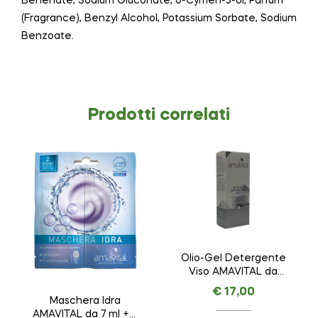
Behenate, Sodium Gluconate, o-Cymen-5-ol, Parfum
(Fragrance), Benzyl Alcohol, Potassium Sorbate, Sodium
Benzoate.
Prodotti correlati
Olio-Gel Detergente
Viso AMAVITAL da
100 ml
€
17,00
Maschera Idra
AMAVITAL da 7 ml + 7