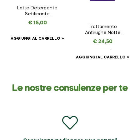
Latte Detergente
Setificante
ESSENTIAL –
€
15,00
AMAVITAL da 150 ml
Trattamento
Antirughe Notte
VEGETAL LIFTING –
AGGIUNGI AL CARRELLO
€
24,50
AMAVITAL da 50 ml
AGGIUNGI AL CARRELLO
Le nostre consulenze per te