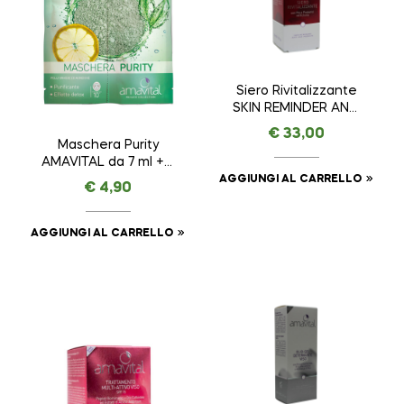
Siero Rivitalizzante
SKIN REMINDER ANTI
AGE PREMIUM –
€
33,00
AMAVITAL da 30 ml
Maschera Purity
AMAVITAL da 7 ml + 7
ml
AGGIUNGI AL CARRELLO
€
4,90
AGGIUNGI AL CARRELLO