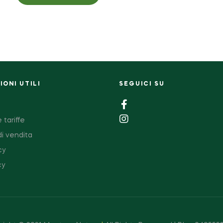
ONI UTILI
SEGUICI SU
 tariffe
di vendita
cy
cy