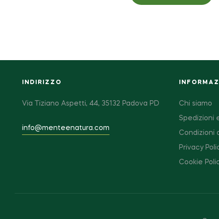
INDIRIZZO
INFORMAZI
Via Tiziano Aspetti, 44, 35132 Padova PD
Chi siamo
Spedizioni e
info@menteenatura.com
Condizioni 
Privacy Poli
Cookie Poli