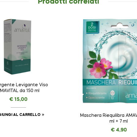
Prodotti correlati
rgente Levigante Viso
MAVITAL da 150 ml
€
15,00
IUNGI AL CARRELLO
Maschera Riequilibra AMAV
ml + 7 ml
€
4,90