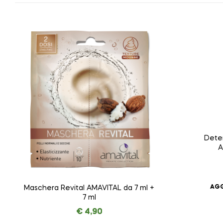
Dete
A
AGG
Maschera Revital AMAVITAL da 7 ml +
7 ml
€
4,90