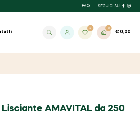
FAQ
SEGUICI SU
5
0
€
0,00
tatti
Lisciante AMAVITAL da 250