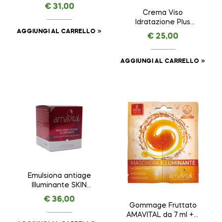
REMINDER ANTI AGE
€
31,00
PREMIUM – AMAVITAL
Crema Viso
da 15 ml
Idratazione Plus
ESSENTIAL –
AGGIUNGI AL CARRELLO
€
25,00
AMAVITAL da 50 ml
AGGIUNGI AL CARRELLO
Emulsiona antiage
Illuminante SKIN
REMINDER ANTI AGE
€
36,00
PREMIUM – AMAVITAL
Gommage Fruttato
da 50 ml
AMAVITAL da 7 ml + 7