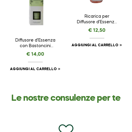
Ricarica per
Diffusore d’Essenza
con Bastoncini Fiori
€
12,50
di Cotone –
Delicatezza –
Diffusore d’Essenza
NASOTERAPIA da 250
AGGIUNGI AL CARRELLO
con Bastoncini
ml
Verbena e
€
14,00
Lemongrass –
Vitalità –
NASOTERAPIA da 100
AGGIUNGI AL CARRELLO
ml
Le nostre consulenze per te