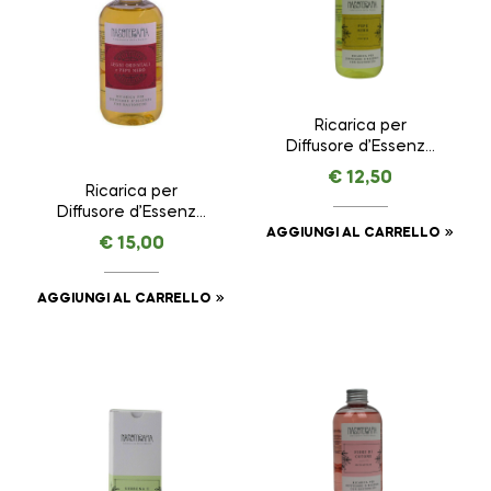
Ricarica per
Diffusore d’Essenza
con Bastoncini Pepe
€
12,50
Nero – Energia –
Ricarica per
NASOTERAPIA da 250
Diffusore d’Essenza
ml
con Bastoncini Legni
AGGIUNGI AL CARRELLO
€
15,00
Orientali e Pepe
Nero NASOTERAPIA
da 250 ml
AGGIUNGI AL CARRELLO