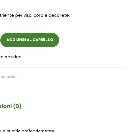
triente per viso, collo e décolleté.
AGGIUNGI AL CARRELLO
ta desideri
naturale
ioni (0)
re e nutrirlo profondamente.