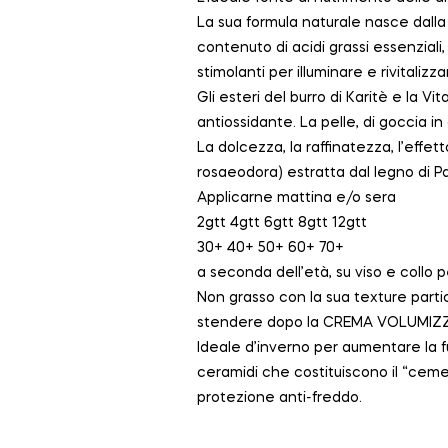
La sua formula naturale nasce dalla m
contenuto di acidi grassi essenziali,
stimolanti per illuminare e rivitalizza
Gli esteri del burro di Karitè e la V
antiossidante. La pelle, di goccia in
La dolcezza, la raffinatezza, l’effe
rosaeodora) estratta dal legno di P
Applicarne mattina e/o sera
2gtt 4gtt 6gtt 8gtt 12gtt
30+ 40+ 50+ 60+ 70+
a seconda dell’età, su viso e collo
Non grasso con la sua texture parti
stendere dopo la CREMA VOLUMIZZ
Ideale d’inverno per aumentare la 
ceramidi che costituiscono il “ceme
protezione anti-freddo.