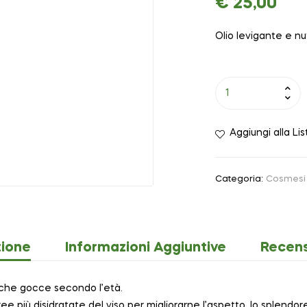
€
25,00
Olio levigante e nu
Aggiungi alla Lis
Categoria:
Cosmesi 
zione
Informazioni Aggiuntive
Recens
oche gocce secondo l’età.
ree più disidratate del viso per migliorarne l’aspetto, lo splendo