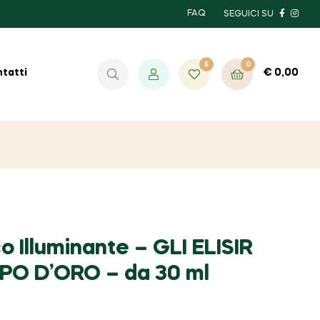
FAQ
SEGUICI SU
5
0
€
0,00
tatti
o Illuminante – GLI ELISIR
O D’ORO – da 30 ml