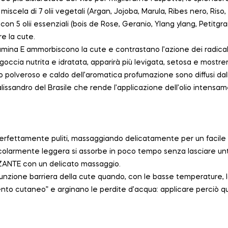
iscela di 7 olii vegetali (Argan, Jojoba, Marula, Ribes nero, Riso
 con 5 olii essenziali (bois de Rose, Geranio, Ylang ylang, Petitg
re la cute.
itamina E ammorbiscono la cute e contrastano l’azione dei radicali
 goccia nutrita e idratata, apparirà più levigata, setosa e mostrer
tto polveroso e caldo dell’aromatica profumazione sono diffusi da
alissandro del Brasile che rende l’applicazione dell’olio intens
 perfettamente puliti, massaggiando delicatamente per un facile
colarmente leggera si assorbe in poco tempo senza lasciare untu
ANTE con un delicato massaggio.
funzione barriera della cute quando, con le basse temperature,
nto cutaneo” e arginano le perdite d’acqua: applicare perciò qu