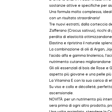
sostanze attive e specifiche per aiu
Una formula molto complessa, ideale 
con un risultato straordinario!
Tre nuovi estratti, dalla corteccia 
Zafferano (Crocus sativus), ricchi di
perdita di elasticità ottimizzandone
Elastina e ripristina il naturale splen
La combinazione di olii di Argan, Joj
l’acido alfa e gamma linolenico, l’aci
nutrimento cutaneo migliorandone 
Gli olii essenziali di bois de Rose e
aspetto più giovane e una pelle pi
La Vitamina E con la sua carica di e
Su viso e collo e décolleté, perfet
ascensionale.
NOVITÀ: per un nutrimento più inten
sera prima di ogni altro prodotto, p
Una volta assimilato, stendere la 