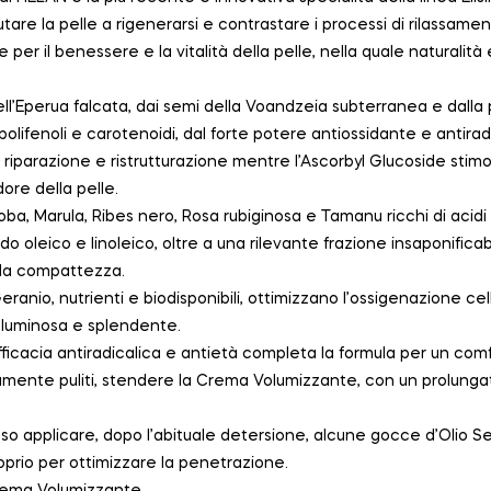
tare la pelle a rigenerarsi e contrastare i processi di rilassamen
per il benessere e la vitalità della pelle, nella quale naturalità
dell’Eperua falcata, dai semi della Voandzeia subterranea e dalla 
 polifenoli e carotenoidi, dal forte potere antiossidante e antiradi
 riparazione e ristrutturazione mentre l’Ascorbyl Glucoside stimo
dore della pelle.
oba, Marula, Ribes nero, Rosa rubiginosa e Tamanu ricchi di acidi g
do oleico e linoleico, oltre a una rilevante frazione insaponificabil
la compattezza.
 Geranio, nutrienti e biodisponibili, ottimizzano l’ossigenazione 
ù luminosa e splendente.
fficacia antiradicalica e antietà completa la formula per un comf
tamente puliti, stendere la Crema Volumizzante, con un prolung
so applicare, dopo l’abituale detersione, alcune gocce d’Olio S
roprio per ottimizzare la penetrazione.
Crema Volumizzante