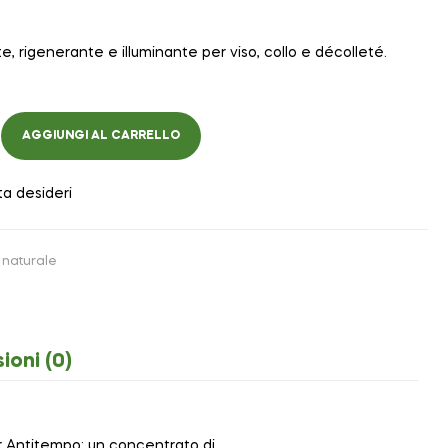
 rigenerante e illuminante per viso, collo e décolleté.
AGGIUNGI AL CARRELLO
ta desideri
naturale
ioni (0)
r Antitempo: un concentrato di