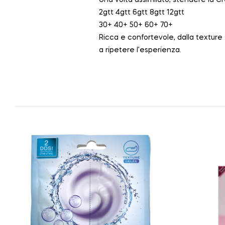
2gtt 4gtt 6gtt 8gtt 12gtt
30+ 40+ 50+ 60+ 70+
Ricca e confortevole, dalla textur
a ripetere l’esperienza.