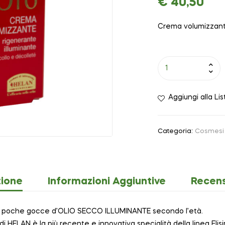
€
40,50
Crema volumizzante,
Aggiungi alla Lis
Categoria:
Cosmesi 
zione
Informazioni Aggiuntive
Recens
con poche gocce d’OLIO SECCO ILLUMINANTE secondo l’età.
ELAN è la più recente e innovativa specialità della linea Elisi