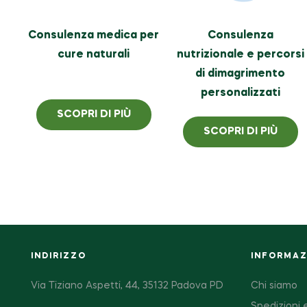
Consulenza medica per
Consulenza
cure naturali
nutrizionale e percorsi
di dimagrimento
personalizzati
SCOPRI DI PIÙ
SCOPRI DI PIÙ
INDIRIZZO
INFORMAZI
Via Tiziano Aspetti, 44, 35132 Padova PD
Chi siamo
Spedizioni e