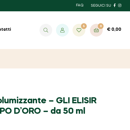
FAQ
SEGUICI SU
5
0
€
0,00
tatti
lumizzante – GLI ELISIR
O D’ORO – da 50 ml