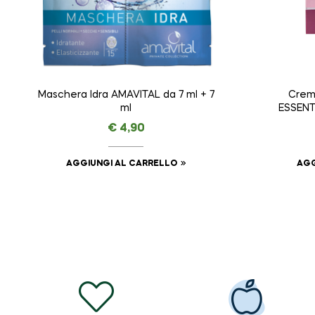
Maschera Idra AMAVITAL da 7 ml + 7
Crema
ml
ESSENT
€
4,90
AGGIUNGI AL CARRELLO
AGG