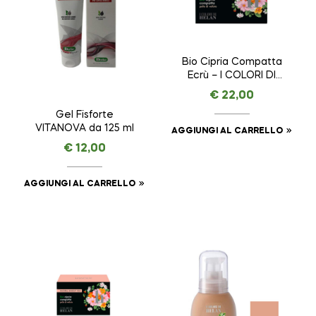
Bio Cipria Compatta
Ecrù – I COLORI DI
HELAN – VISO da 8,5
€
22,00
g
Gel Fisforte
VITANOVA da 125 ml
AGGIUNGI AL CARRELLO
€
12,00
AGGIUNGI AL CARRELLO