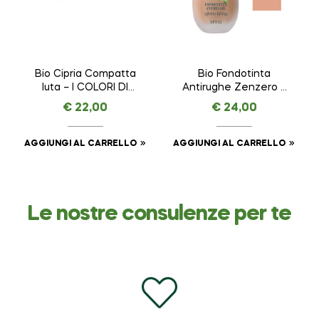
Bio Cipria Compatta
Bio Fondotinta
Iuta – I COLORI DI
Antirughe Zenzero –
HELAN – VISO da 8,5
I COLORI DI HELAN –
€
22,00
€
24,00
g
VISO da 30 ml
AGGIUNGI AL CARRELLO
AGGIUNGI AL CARRELLO
Le nostre consulenze per te