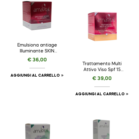
Emulsiona antiage
Illuminante SKIN
REMINDER ANTI AGE
€
36,00
PREMIUM – AMAVITAL
Trattamento Multi
da 50 ml
Attivo Viso Spf 15
AMAVITAL da 50 ml
AGGIUNGI AL CARRELLO
€
39,00
AGGIUNGI AL CARRELLO