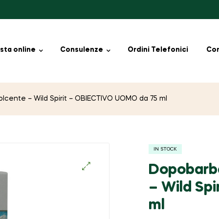
sta online
Consulenze
Ordini Telefonici
Con
olcente – Wild Spirit – OBIECTIVO UOMO da 75 ml
IN STOCK
Dopobarba
🔍
– Wild Sp
ml