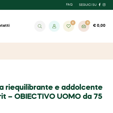
FAQ
SEGUICI SU
5
0
€
0,00
tatti
 riequilibrante e addolcente
irit – OBIECTIVO UOMO da 75