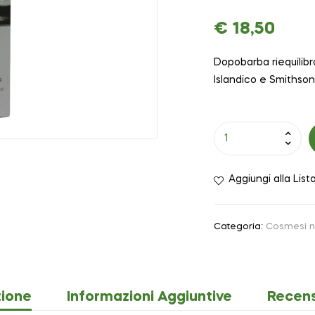
€
18,50
Dopobarba riequilib
Islandico e Smithson
Aggiungi alla List
Categoria:
Cosmesi n
zione
Informazioni Aggiuntive
Recens