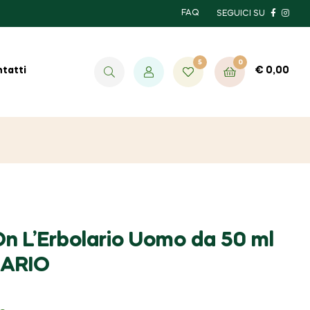
FAQ
SEGUICI SU
5
0
€
0,00
tatti
On L’Erbolario Uomo da 50 ml
LARIO