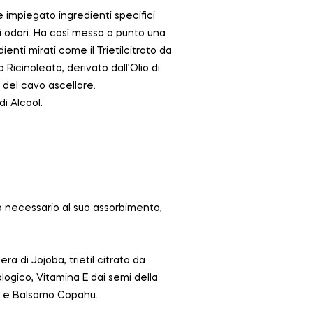
 impiegato ingredienti specifici
vi odori. Ha così messo a punto una
ienti mirati come il Trietilcitrato da
 Ricinoleato, derivato dall’Olio di
 del cavo ascellare.
di Alcool.
po necessario al suo assorbimento,
era di Jojoba, trietil citrato da
ologico, Vitamina E dai semi della
uly e Balsamo Copahu.