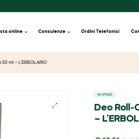
sta online
Consulenze
Ordini Telefonici
Con
a 50 ml – L’ERBOLARIO
IN STOCK
Deo Roll-
🔍
– L’ERBO