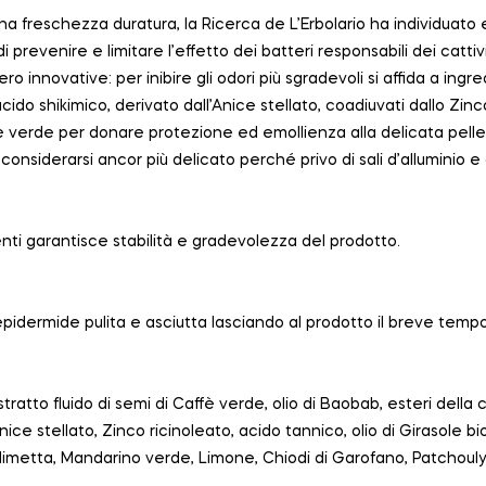
a freschezza duratura, la Ricerca de L’Erbolario ha individuato e
 prevenire e limitare l’effetto dei batteri responsabili dei catti
 innovative: per inibire gli odori più sgradevoli si affida a ingred
cido shikimico, derivato dall’Anice stellato, coadiuvati dallo Zinco
fè verde per donare protezione ed emollienza alla delicata pelle
considerarsi ancor più delicato perché privo di sali d’alluminio e 
nti garantisce stabilità e gradevolezza del prodotto.
’epidermide pulita e asciutta lasciando al prodotto il breve tem
stratto fluido di semi di Caffè verde, olio di Baobab, esteri della c
nice stellato, Zinco ricinoleato, acido tannico, olio di Girasole bi
ce, limetta, Mandarino verde, Limone, Chiodi di Garofano, Patcho