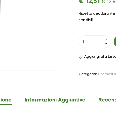
€
12,51
€
13,9
Ricetta deodorante 
sensibili
Aggiungi alla List
Categoria:
Cosmesi n
zione
Informazioni Aggiuntive
Recens