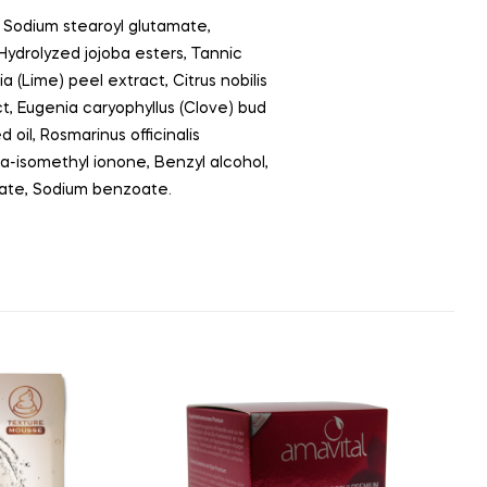
m, Sodium stearoyl glutamate,
 Hydrolyzed jojoba esters, Tannic
a (Lime) peel extract, Citrus nobilis
act, Eugenia caryophyllus (Clove) bud
oil, Rosmarinus officinalis
ha-isomethyl ionone, Benzyl alcohol,
rbate, Sodium benzoate.