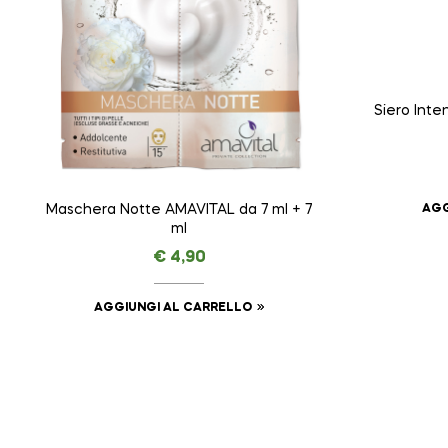
Siero Int
AGG
Maschera Notte AMAVITAL da 7 ml + 7
ml
€
4,90
AGGIUNGI AL CARRELLO