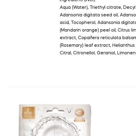
Aqua (Water), Triethyl citrate, Decy
Adansonia digitata seed oil, Adanson
acid, Tocopherol, Adansonia digitata
(Mandarin orange) peel oil, Citrus l
extract, Copaifera reticulata balsam
(Rosemary) leaf extract, Helianthus 
Citral, Citronellol, Geraniol, Limon