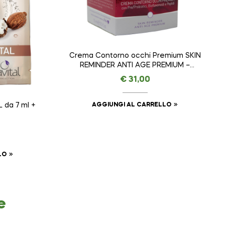
Crema Contorno occhi Premium SKIN
REMINDER ANTI AGE PREMIUM –
AMAVITAL da 15 ml
€
31,00
AGGIUNGI AL CARRELLO
 da 7 ml +
LO
e