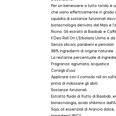
Per un benessere a tutto tondo e un
che siano effettivamente in grado di
squadra di sostanze funzionali davvero
biotecnologia derivato dal Mais e l’a
Ricino. Gli estratti di Baobab e Caf
Il Deo Roll On L’Erbolario Uomo è da 
Senza siliconi, parabeni e petrolati
98% ingredienti di origine naturale
La restante percentuale di ingredie
Fragranza: agrumata, acquatica
Consigli d’uso:
Applicare con il comodo roll on sull
prima di indossare gli abiti.
Sostanze funzionali:
Estratto fluido di frutto di Baobab, e
biotecnologia, acido shikimico dall’A
Soja, oli essenziali di Arancia dol
Ingredienti (INCI):