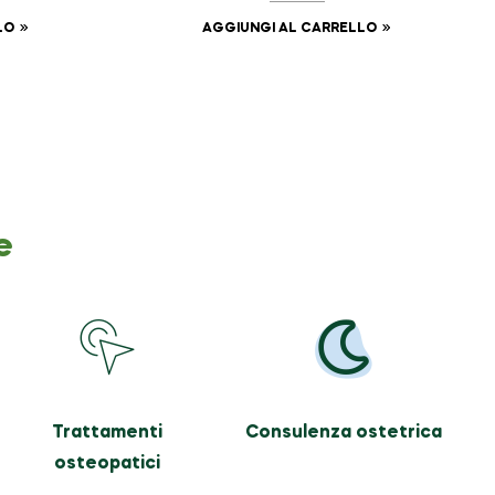
LO
AGGIUNGI AL CARRELLO
e
Trattamenti
Consulenza ostetrica
osteopatici