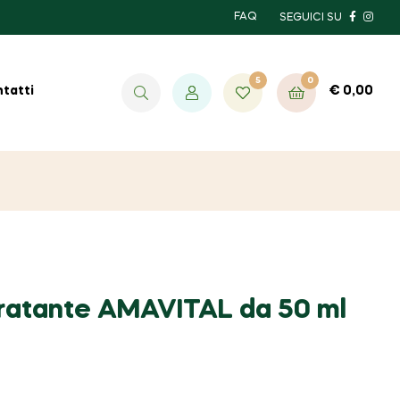
FAQ
SEGUICI SU
5
0
€
0,00
tatti
ratante AMAVITAL da 50 ml