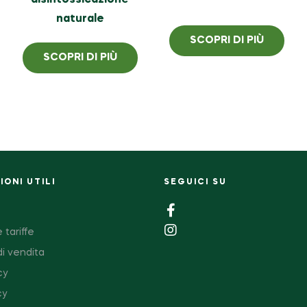
disintossicazione
naturale
SCOPRI DI PIÙ
SCOPRI DI PIÙ
ONI UTILI
SEGUICI SU
 tariffe
di vendita
cy
cy