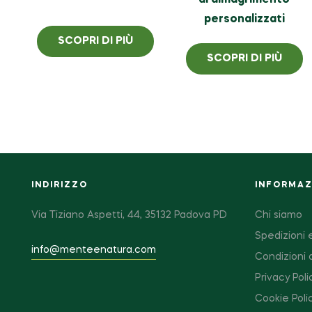
di dimagrimento
personalizzati
SCOPRI DI PIÙ
SCOPRI DI PIÙ
INDIRIZZO
INFORMAZI
Via Tiziano Aspetti, 44, 35132 Padova PD
Chi siamo
Spedizioni e
info@menteenatura.com
Condizioni 
Privacy Poli
Cookie Poli