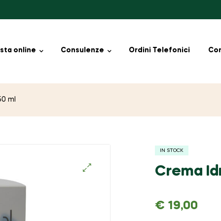
sta online
Consulenze
Ordini Telefonici
Con
50 ml
IN STOCK
Crema Id
🔍
€
19,00