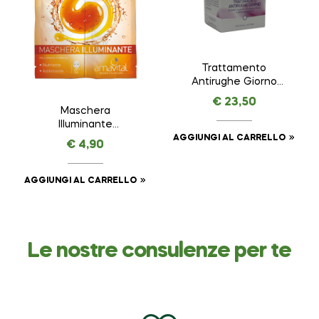
Trattamento
Antirughe Giorno
VEGETAL LIFTING –
€
23,50
AMAVITAL da 50 ml
Maschera
Illuminante
AMAVITAL da 7 ml + 7
AGGIUNGI AL CARRELLO
€
4,90
ml
AGGIUNGI AL CARRELLO
Le nostre consulenze per te