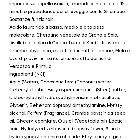
impacco sui capelli asciutti, tenendolo in posa per 15
minuti e procedendo poi al lavaggio con lo Shampoo.
Sostanze funzionali:
Acido Ialuronico a basso, medio e alto peso
molecolare, Cheratina vegetale da Grano e Soja,
distillato di polpa di Cocco, burro di Karitè, fitosteroli di
Crambe abyssinica, estratto dai frutti di Limone, Mela e
Uva di provenienza italiana, estratto dai fiori di
Verbasco e Primula.
Ingredienti (INCI):
Aqua (Water), Cocos nucifera (Coconut) water,
Cetearyl alcohol, Butyrospermum parkii (Shea) butter,
Distearoylethyl hydroxyethylmonium methosulfate,
Glycerin, Behenamidopropyl dimethylamine, Myristyl
alcohol, Parfum (Fragrance), Crambe abyssinica seed
oil, Glyceryl caprylate, Olus oil (Vegetable oil), Lactic
acid, Hydrolyzed verbascum thapsus flower, Starch
hydroxypropyltrimonium chloride, Ethyl lauroyl arginate