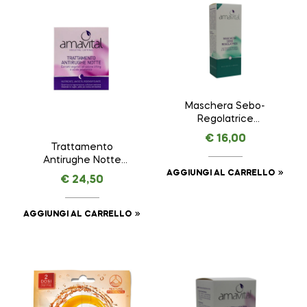
Maschera Sebo-
Regolatrice
AMAVITAL da 100 ml
€
16,00
Trattamento
Antirughe Notte
VEGETAL LIFTING –
AGGIUNGI AL CARRELLO
€
24,50
AMAVITAL da 50 ml
AGGIUNGI AL CARRELLO