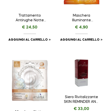
Trattamento
Maschera
Antirughe Notte
Illuminante
VEGETAL LIFTING –
AMAVITAL da 7 ml + 7
€
24,50
€
4,90
AMAVITAL da 50 ml
ml
AGGIUNGI AL CARRELLO
AGGIUNGI AL CARRELLO
Siero Rivitalizzante
SKIN REMINDER ANTI
AGE PREMIUM –
€
33,00