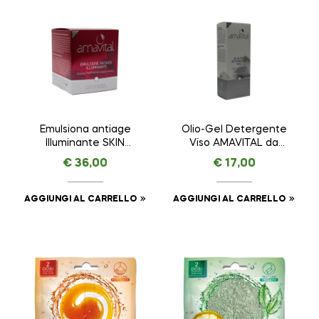
Emulsiona antiage
Olio-Gel Detergente
Illuminante SKIN
Viso AMAVITAL da
REMINDER ANTI AGE
100 ml
€
36,00
€
17,00
PREMIUM – AMAVITAL
da 50 ml
AGGIUNGI AL CARRELLO
AGGIUNGI AL CARRELLO