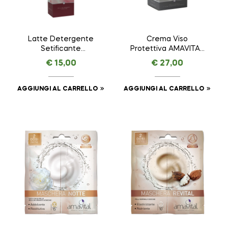
Latte Detergente
Crema Viso
Setificante
Protettiva AMAVITAL
ESSENTIAL –
da 50 ml
€
15,00
€
27,00
AMAVITAL da 150 ml
AGGIUNGI AL CARRELLO
AGGIUNGI AL CARRELLO