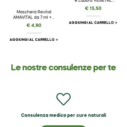
e Labbra VEGETAL
LIFTING – AMAVITAL
€
15,50
da 15 ml
Maschera Revital
AMAVITAL da 7 ml + 7
ml
AGGIUNGI AL CARRELLO
€
4,90
AGGIUNGI AL CARRELLO
Le nostre consulenze per te
Consulenza medica per cure naturali