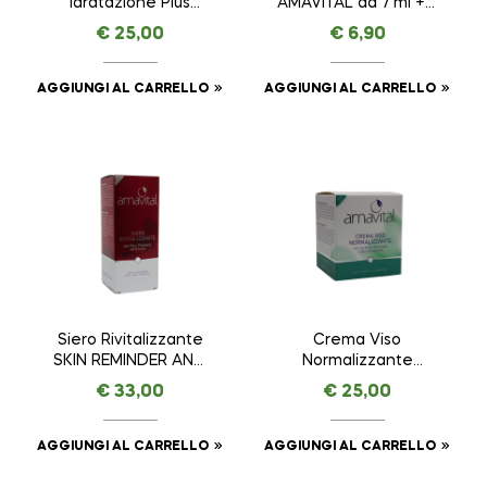
Idratazione Plus
AMAVITAL da 7 ml + 7
ESSENTIAL –
ml
€
25,00
€
6,90
AMAVITAL da 50 ml
AGGIUNGI AL CARRELLO
AGGIUNGI AL CARRELLO
Siero Rivitalizzante
Crema Viso
SKIN REMINDER ANTI
Normalizzante
AGE PREMIUM –
AMAVITAL da 50 ml
€
33,00
€
25,00
AMAVITAL da 30 ml
AGGIUNGI AL CARRELLO
AGGIUNGI AL CARRELLO