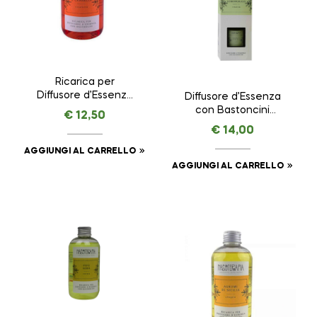
Ricarica per
Diffusore d’Essenza
Diffusore d’Essenza
con Bastoncini
con Bastoncini
€
12,50
Arancio Dolce e
Verbena e
€
14,00
Cannella – Creatività
Lemongrass –
– NASOTERAPIA da
Vitalità –
AGGIUNGI AL CARRELLO
250 ml
NASOTERAPIA da 100
AGGIUNGI AL CARRELLO
ml