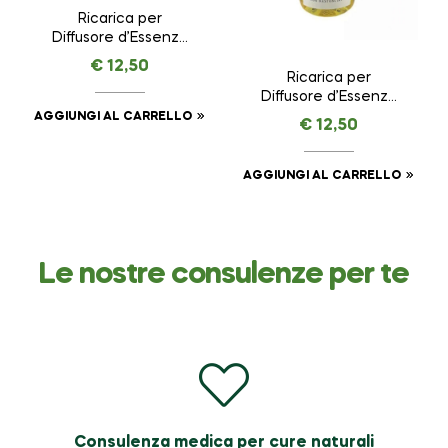
Ricarica per
Diffusore d’Essenza
con Bastoncini Pepe
€
12,50
Nero – Energia –
Ricarica per
NASOTERAPIA da 250
Diffusore d’Essenza
ml
con Bastoncini
AGGIUNGI AL CARRELLO
€
12,50
Agrumi di Sicilia –
Allegria –
NASOTERAPIA da 250
AGGIUNGI AL CARRELLO
ml
Le nostre consulenze per te
Consulenza medica per cure naturali