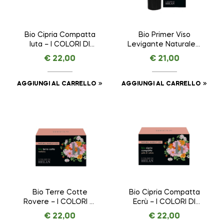
Bio Cipria Compatta
Bio Primer Viso
Iuta – I COLORI DI
Levigante Naturale –
HELAN – VISO da 8,5
I COLORI DI HELAN –
€
22,00
€
21,00
g
VISO da 30 ml
AGGIUNGI AL CARRELLO
AGGIUNGI AL CARRELLO
Bio Terre Cotte
Bio Cipria Compatta
Rovere – I COLORI DI
Ecrù – I COLORI DI
HELAN – VISO da 7,5
HELAN – VISO da 8,5
€
22,00
€
22,00
g
g