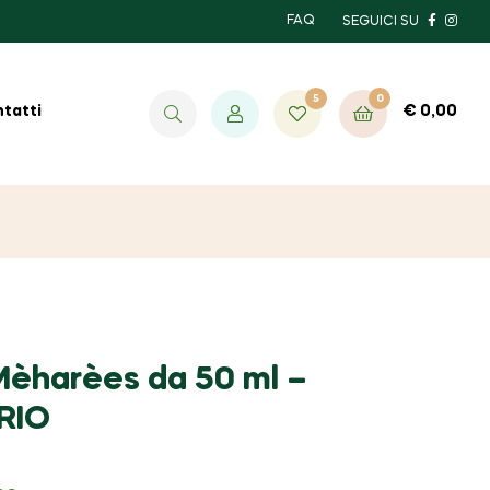
FAQ
SEGUICI SU
5
0
€
0,00
tatti
èharèes da 50 ml –
RIO