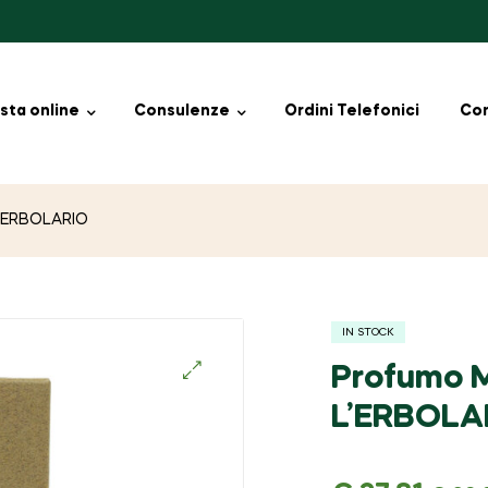
sta online
Consulenze
Ordini Telefonici
Con
L’ERBOLARIO
IN STOCK
Profumo M
🔍
L’ERBOLA