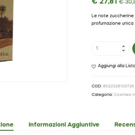
€
27,81
€
30,
Le note zuccherine 
profumazione unica
Aggiungi alla List
COD:
8022328105726
Categoria:
Cosmesi n
zione
Informazioni Aggiuntive
Recens