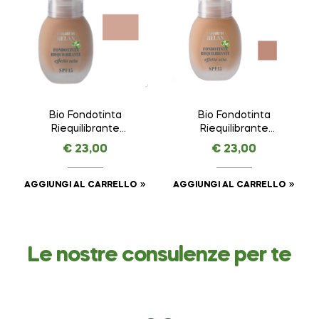
Bio Fondotinta
Bio Fondotinta
Riequilibrante
Riequilibrante
Dattero – I COLORI
Sesamo – I COLORI
€
23,00
€
23,00
DI HELAN – VISO da
DI HELAN – VISO da
30 ml
30 ml
AGGIUNGI AL CARRELLO
AGGIUNGI AL CARRELLO
Le nostre consulenze per te