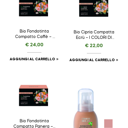
Bio Fondotinta
Bio Cipria Compatta
Compatto Caffè – I
Ecrù – I COLORI DI
COLORI DI HELAN –
HELAN – VISO da 8,5
€
24,00
€
22,00
VISO da 8 ml
g
AGGIUNGI AL CARRELLO
AGGIUNGI AL CARRELLO
Bio Fondotinta
Compatto Panera – I