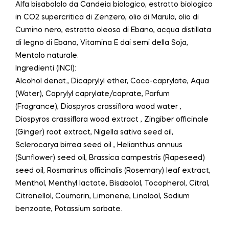
Alfa bisabololo da Candeia biologico, estratto biologico
in CO2 supercritica di Zenzero, olio di Marula, olio di
Cumino nero, estratto oleoso di Ebano, acqua distillata
di legno di Ebano, Vitamina E dai semi della Soja,
Mentolo naturale.
Ingredienti (INCI):
Alcohol denat., Dicaprylyl ether, Coco-caprylate, Aqua
(Water), Caprylyl caprylate/caprate, Parfum
(Fragrance), Diospyros crassiflora wood water ,
Diospyros crassiflora wood extract , Zingiber officinale
(Ginger) root extract, Nigella sativa seed oil,
Sclerocarya birrea seed oil , Helianthus annuus
(Sunflower) seed oil, Brassica campestris (Rapeseed)
seed oil, Rosmarinus officinalis (Rosemary) leaf extract,
Menthol, Menthyl lactate, Bisabolol, Tocopherol, Citral,
Citronellol, Coumarin, Limonene, Linalool, Sodium
benzoate, Potassium sorbate.