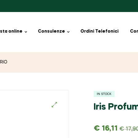
sta online
Consulenze
Ordini Telefonici
Con
ARIO
IN STOCK
Iris Prof
🔍
€
16,11
€
17,9