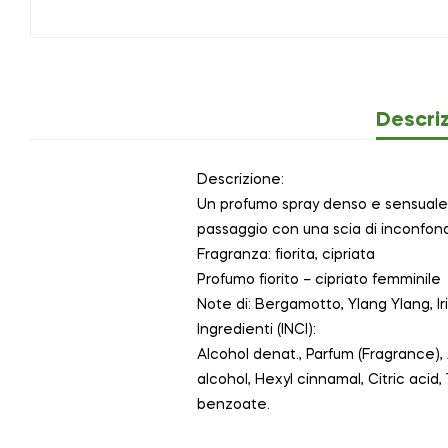
Descri
Descrizione:
Un profumo spray denso e sensuale, 
passaggio con una scia di inconfond
Fragranza: fiorita, cipriata
Profumo fiorito – cipriato femminile
Note di: Bergamotto, Ylang Ylang, Iri
Ingredienti (INCI):
Alcohol denat., Parfum (Fragrance), 
alcohol, Hexyl cinnamal, Citric acid,
benzoate.