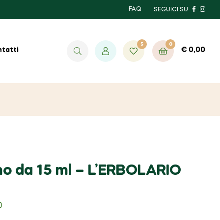
FAQ
SEGUICI SU
5
0
€
0,00
tatti
umo da 15 ml – L’ERBOLARIO
0