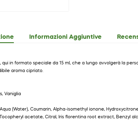
zione
Informazioni Aggiuntive
Recens
qui in formato speciale da 15 ml, che a lungo avvolgerà la pers
ibile aroma cipriato.
s, Vaniglia
Aqua (Water), Coumarin, Alpha-isomethyl ionone, Hydroxycitronella
 Tocopheryl acetate, Citral, Iris florentina root extract, Benzyl 