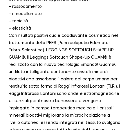
– rassodamento
– rimodellameto
– tonicità
– elasticità
Con risultati positivi quale coadiuvante cosmetico nel
trattamento della PEFS (Pannicolopatia Edemato-
Fribro-Sclerotica). LEGGINGS SOFTOUCH SHAPE-UP
GUAM®. Il Leggings Softouch Shape-Up GUAM® è
realizzato con la nuova tecnologia Emana® Guam®,
un filato intelligente contenente cristalli minerali
bioattivi che assorbono il calore del corpo umano per
restituirlo sotto forma di Raggi Infrarossi Lontani (F.I.R.). I
Raggi Infrarossi Lontani sono onde elettromagnetiche
essenziali per il nostro benessere e vengono
impiegate in campo terapeutico medicale. I cristalli
minerali bioattivi migliorano la microcircolazione a
livello cutaneo: essendo integrati nel tessuto svolgono
la loro azione per quasi tutta la vita del Leggings. Le