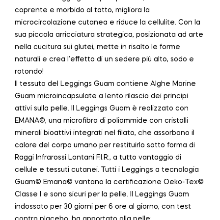
coprente e morbido al tatto, migliora la
microcircolazione cutanea e riduce la cellulite. Con la
sua piccola arricciatura strategica, posizionata ad arte
nella cucitura sui glutei, mette in risalto le forme
naturali e crea l’effetto di un sedere più alto, sodo e
rotondo!
Il tessuto del Leggings Guam contiene Alghe Marine
Guam microincapsulate a lento rilascio dei principi
attivi sulla pelle. Il Leggings Guam è realizzato con
EMANA©, una microfibra di poliammide con cristalli
minerali bioattivi integrati nel filato, che assorbono il
calore del corpo umano per restituirlo sotto forma di
Raggi Infrarossi Lontani F.I.R:, a tutto vantaggio di
cellule e tessuti cutanei. Tutti i Leggings a tecnologia
Guam© Emana© vantano la certificazione Oeko-Tex©
Classe I e sono sicuri per la pelle. Il Leggings Guam
indossato per 30 giorni per 6 ore al giorno, con test
contro placebo, ha apportato alla pelle: