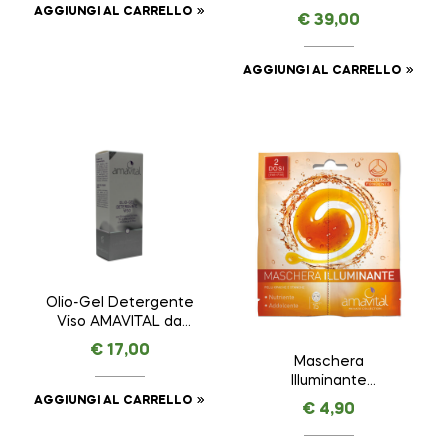
AMAVITAL da 50 ml
AGGIUNGI AL CARRELLO
€
39,00
AGGIUNGI AL CARRELLO
Olio-Gel Detergente
Viso AMAVITAL da
100 ml
€
17,00
Maschera
Illuminante
AMAVITAL da 7 ml + 7
AGGIUNGI AL CARRELLO
€
4,90
ml