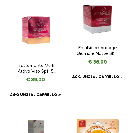
Emulsione Antiage
Giorno e Notte SKIN
REMINDER ANTI AGE
€
36,00
PREMIUM – AMAVITAL
Trattamento Multi
da 50 ml
Attivo Viso Spf 15
AMAVITAL da 50 ml
AGGIUNGI AL CARRELLO
€
39,00
AGGIUNGI AL CARRELLO