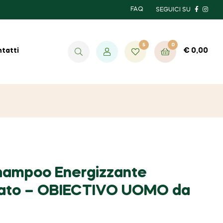
FAQ
SEGUICI SU
5
0
€
0,00
tatti
hampoo Energizzante
cato – OBIECTIVO UOMO da