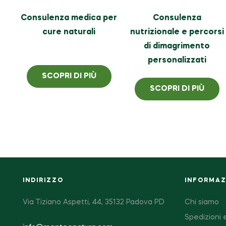
Consulenza medica per
Consulenza
cure naturali
nutrizionale e percorsi
di dimagrimento
personalizzati
SCOPRI DI PIÙ
SCOPRI DI PIÙ
INDIRIZZO
INFORMAZI
Via Tiziano Aspetti, 44, 35132 Padova PD
Chi siamo
Spedizioni e