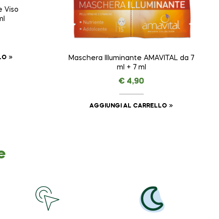
 Viso
ml
LO
Maschera Illuminante AMAVITAL da 7
ml + 7 ml
€
4,90
AGGIUNGI AL CARRELLO
e