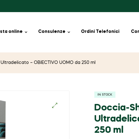
sta online
Consulenze
Ordini Telefonici
Con
Ultradelicato – OBIECTIVO UOMO da 250 ml
IN STOCK
Doccia-S
🔍
Ultradeli
250 ml