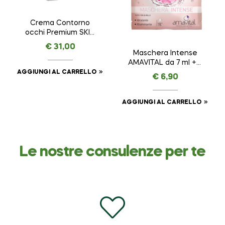
Crema Contorno
occhi Premium SKIN
REMINDER ANTI AGE
€
31,00
PREMIUM – AMAVITAL
Maschera Intense
da 15 ml
AMAVITAL da 7 ml + 7
ml
AGGIUNGI AL CARRELLO
€
6,90
AGGIUNGI AL CARRELLO
Le nostre consulenze per te