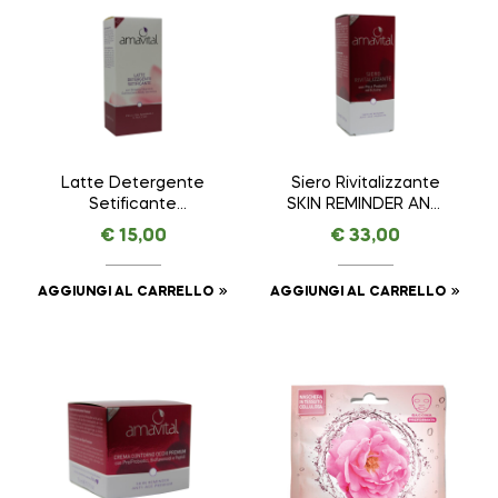
Latte Detergente
Siero Rivitalizzante
Setificante
SKIN REMINDER ANTI
ESSENTIAL –
AGE PREMIUM –
€
15,00
€
33,00
AMAVITAL da 150 ml
AMAVITAL da 30 ml
AGGIUNGI AL CARRELLO
AGGIUNGI AL CARRELLO